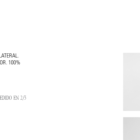
ABLES. CADENA
LATERAL.
IOR. 100%
DIDO EN 2/3